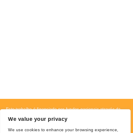
Apoios
Este trabalho é financiado por fundos nacionais através da
FCT – Fundação para a Ciência e a Tecnologia I.P. no âmbito
We value your privacy
do projeto UIDB/04057/2020.
We use cookies to enhance your browsing experience,